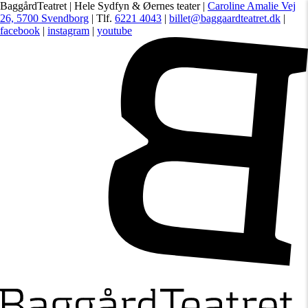
BaggårdTeatret | Hele Sydfyn & Øernes teater |
Caroline Amalie Vej
26, 5700 Svendborg
| Tlf.
6221 4043
|
billet@baggaardteatret.dk
|
facebook
|
instagram
|
youtube