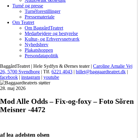
Audiowalk skolesalg
Turné og presse
Turnéforestillinger
Pressemateriale
Om Teatret
Om BaggårdTeatret
Medarbejdere og bestyrelse
Kultur- og Erhvervsnetværk
Nyhedsbrev
Plakatshoppen
Persondatapolitik
BaggårdTeatret | Hele Sydfyn & Øernes teater |
Caroline Amalie Vej
26, 5700 Svendborg
| Tlf.
6221 4043
|
billet@baggaardteatret.dk
|
facebook
|
instagram
|
youtube
28. maj 2026
Mod Alle Odds – Fix-og-foxy – Foto Sõren
Meisner -4472
af lea adelsten olsen