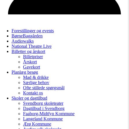
Forestillinger og events
BørneBaggården
Audiowalks
National Theatre Live
Billetter og årskort
Billetpriser
Årskort
Gavekort
Planlæg besøg
Mad & drikke
Særlige behov
Ofte stillede spørgsmål
Kontakt os
Skoler og dagtilbud
Svendborg skoleteater
Dagtilbud i Svendborg
Faaborg-Midtfyn Kommune
Langeland Kommune
Ærø Kommune