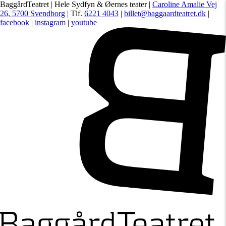
BaggårdTeatret | Hele Sydfyn & Øernes teater |
Caroline Amalie Vej
26, 5700 Svendborg
| Tlf.
6221 4043
|
billet@baggaardteatret.dk
|
facebook
|
instagram
|
youtube