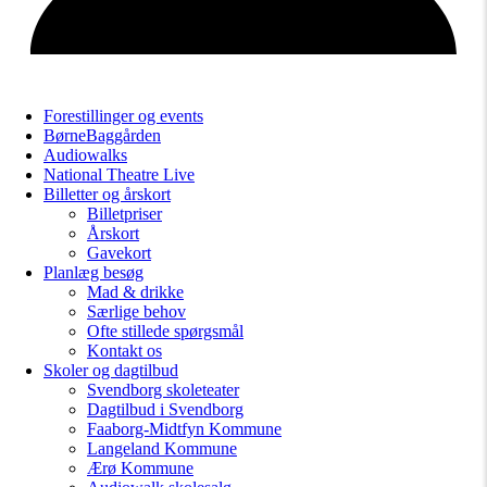
Forestillinger og events
BørneBaggården
Audiowalks
National Theatre Live
Billetter og årskort
Billetpriser
Årskort
Gavekort
Planlæg besøg
Mad & drikke
Særlige behov
Ofte stillede spørgsmål
Kontakt os
Skoler og dagtilbud
Svendborg skoleteater
Dagtilbud i Svendborg
Faaborg-Midtfyn Kommune
Langeland Kommune
Ærø Kommune