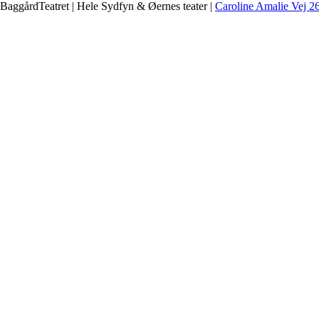
BaggårdTeatret | Hele Sydfyn & Øernes teater |
Caroline Amalie Vej 2