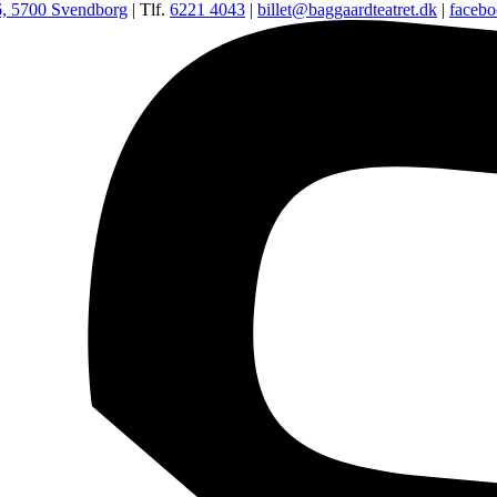
6, 5700 Svendborg
| Tlf.
6221 4043
|
billet@baggaardteatret.dk
|
faceb