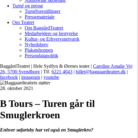
Audiowalk skolesalg
Turné og presse
Turnéforestillinger
Pressemateriale
Om Teatret
Om BaggårdTeatret
Medarbejdere og bestyrelse
Kultur- og Erhvervsnetværk
Nyhedsbrev
Plakatshoppen
Persondatapolitik
BaggårdTeatret | Hele Sydfyn & Øernes teater |
Caroline Amalie Vej
26, 5700 Svendborg
| Tlf.
6221 4043
|
billet@baggaardteatret.dk
|
facebook
|
instagram
|
youtube
28. oktober 2021
B Tours – Turen går til
Smuglerkroen
Enhver søfartsby har vel også en Smuglerkro?