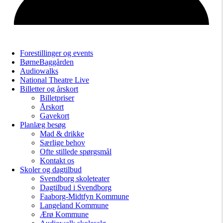
Forestillinger og events
BørneBaggården
Audiowalks
National Theatre Live
Billetter og årskort
Billetpriser
Årskort
Gavekort
Planlæg besøg
Mad & drikke
Særlige behov
Ofte stillede spørgsmål
Kontakt os
Skoler og dagtilbud
Svendborg skoleteater
Dagtilbud i Svendborg
Faaborg-Midtfyn Kommune
Langeland Kommune
Ærø Kommune