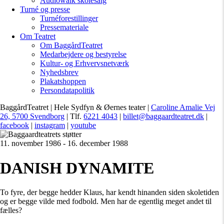
Audiowalk skolesalg
Turné og presse
Turnéforestillinger
Pressemateriale
Om Teatret
Om BaggårdTeatret
Medarbejdere og bestyrelse
Kultur- og Erhvervsnetværk
Nyhedsbrev
Plakatshoppen
Persondatapolitik
BaggårdTeatret | Hele Sydfyn & Øernes teater |
Caroline Amalie Vej
26, 5700 Svendborg
| Tlf.
6221 4043
|
billet@baggaardteatret.dk
|
facebook
|
instagram
|
youtube
11. november 1986 - 16. december 1988
DANISH DYNAMITE
To fyre, der begge hedder Klaus, har kendt hinanden siden skoletiden
og er begge vilde med fodbold. Men har de egentlig meget andet til
fælles?