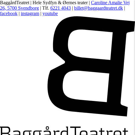
BaggårdTeatret | Hele Sydfyn & Øernes teater |
Caroline Amalie Vej
26, 5700 Svendborg
| Tlf.
6221 4043
|
billet@baggaardteatret.dk
|
facebook
|
instagram
|
youtube