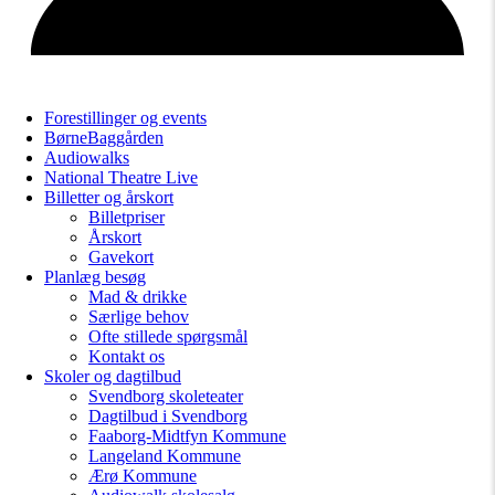
Forestillinger og events
BørneBaggården
Audiowalks
National Theatre Live
Billetter og årskort
Billetpriser
Årskort
Gavekort
Planlæg besøg
Mad & drikke
Særlige behov
Ofte stillede spørgsmål
Kontakt os
Skoler og dagtilbud
Svendborg skoleteater
Dagtilbud i Svendborg
Faaborg-Midtfyn Kommune
Langeland Kommune
Ærø Kommune