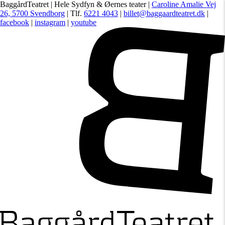
BaggårdTeatret | Hele Sydfyn & Øernes teater |
Caroline Amalie Vej
26, 5700 Svendborg
| Tlf.
6221 4043
|
billet@baggaardteatret.dk
|
facebook
|
instagram
|
youtube