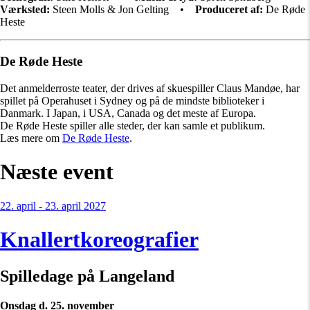
Værksted:
Steen Molls & Jon Gelting •
Produceret af:
De Røde
Heste
De Røde Heste
Det anmelderroste teater, der drives af skuespiller Claus Mandøe, har
spillet på Operahuset i Sydney og på de mindste biblioteker i
Danmark. I Japan, i USA, Canada og det meste af Europa.
De Røde Heste spiller alle steder, der kan samle et publikum.
Læs mere om
De Røde Heste
.
Næste event
22. april - 23. april 2027
Knallertkoreografier
Spilledage på Langeland
Onsdag d. 25. november