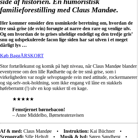
side af historien. En humoristisk
familieforestilling med Claus Mandøe.
Her kommer omsider den usminkede beretning om, hvordan de
tre små grise (de svin) forsøgte at narre den rare og venlige ulv.
Og om hvordan de to grises uheldige endeligt og den tredje gris’
snu og udspekulerede facon lige siden har sat ulven i et meget
dårligt lys …
Køb BaggÅRSKORT
Stor fortællekunst og komik på højt niveau, når Claus Mandøe blander
eventyrene om den lille Rødhætte og de tre små grise, som i
virkeligheden var nogle selvoptagede svin med attitude, rockermanerer
og sig-selv-nok-holdning, som ikke engang vil låne en stakkels
høfeberramt (!) ulv en kop sukker til en kage.
★★★★★
Femstjernet børnebacon!
– Anne Middelbo, Børneteateravisen
Af & med:
Claus Mandøe •
Instruktion:
Kai Büchner •
Scenografi:
Sille Heltoft •
Musik & lyd:
Søren Søndberg •