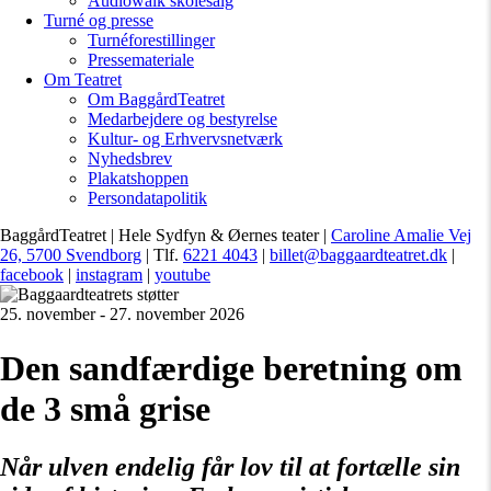
Audiowalk skolesalg
Turné og presse
Turnéforestillinger
Pressemateriale
Om Teatret
Om BaggårdTeatret
Medarbejdere og bestyrelse
Kultur- og Erhvervsnetværk
Nyhedsbrev
Plakatshoppen
Persondatapolitik
BaggårdTeatret | Hele Sydfyn & Øernes teater |
Caroline Amalie Vej
26, 5700 Svendborg
| Tlf.
6221 4043
|
billet@baggaardteatret.dk
|
facebook
|
instagram
|
youtube
25. november - 27. november 2026
Den sandfærdige beretning om
de 3 små grise
Når ulven endelig får lov til at fortælle sin