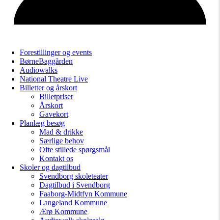
Forestillinger og events
BørneBaggården
Audiowalks
National Theatre Live
Billetter og årskort
Billetpriser
Årskort
Gavekort
Planlæg besøg
Mad & drikke
Særlige behov
Ofte stillede spørgsmål
Kontakt os
Skoler og dagtilbud
Svendborg skoleteater
Dagtilbud i Svendborg
Faaborg-Midtfyn Kommune
Langeland Kommune
Ærø Kommune