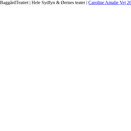
BaggårdTeatret | Hele Sydfyn & Øernes teater |
Caroline Amalie Vej 2