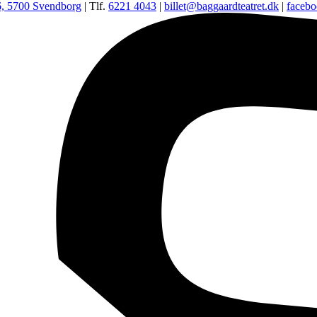
6, 5700 Svendborg
| Tlf.
6221 4043
|
billet@baggaardteatret.dk
|
faceb