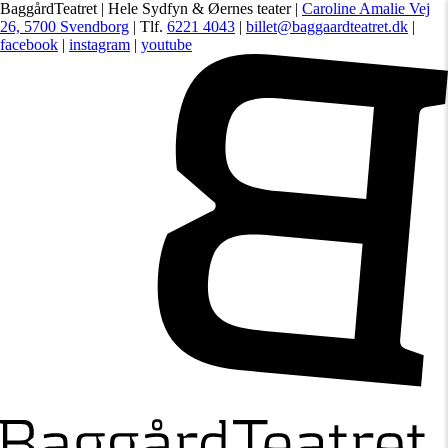
BaggårdTeatret | Hele Sydfyn & Øernes teater |
Caroline Amalie Vej
26, 5700 Svendborg
| Tlf.
6221 4043
|
billet@baggaardteatret.dk
|
facebook
|
instagram
|
youtube