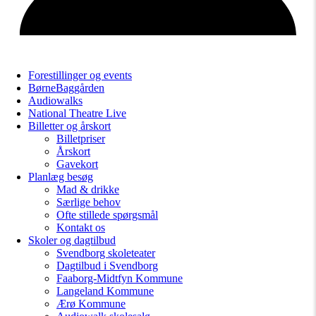
Forestillinger og events
BørneBaggården
Audiowalks
National Theatre Live
Billetter og årskort
Billetpriser
Årskort
Gavekort
Planlæg besøg
Mad & drikke
Særlige behov
Ofte stillede spørgsmål
Kontakt os
Skoler og dagtilbud
Svendborg skoleteater
Dagtilbud i Svendborg
Faaborg-Midtfyn Kommune
Langeland Kommune
Ærø Kommune