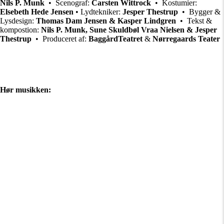
Nils P. Munk
• Scenograf:
Carsten Wittrock
• Kostumier:
Elsebeth Hede Jensen
• Lydtekniker:
Jesper Thestrup
• Bygger &
Lysdesign:
Thomas Dam Jensen & Kasper Lindgren
• Tekst &
kompostion:
Nils P. Munk, Sune Skuldbøl Vraa Nielsen & Jesper
Thestrup
• Produceret af:
BaggårdTeatret
&
Nørregaards Teater
Hør musikken: