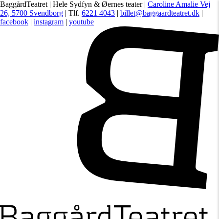
BaggårdTeatret | Hele Sydfyn & Øernes teater |
Caroline Amalie Vej
26, 5700 Svendborg
| Tlf.
6221 4043
|
billet@baggaardteatret.dk
|
facebook
|
instagram
|
youtube