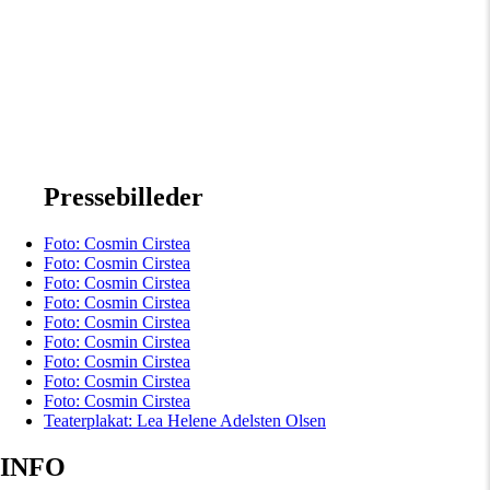
Pressebilleder
Foto: Cosmin Cirstea
Foto: Cosmin Cirstea
Foto: Cosmin Cirstea
Foto: Cosmin Cirstea
Foto: Cosmin Cirstea
Foto: Cosmin Cirstea
Foto: Cosmin Cirstea
Foto: Cosmin Cirstea
Foto: Cosmin Cirstea
Teaterplakat: Lea Helene Adelsten Olsen
INFO