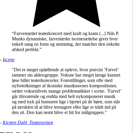
“Farvemættet teaterkoncert med kraft og kram (...) Nils P.
Munks dynamiske, farvestærke iscenesættelse giver hver
enkelt sang en form og stemning, der matcher den enkelte
afsked perfekt.”
-
Iscene
"Det er meget opløftende at opleve, hvor præcist ’Farvel’
rammer sin aldersgruppe. Voksne har meget længe kunnet
løse billet teaterkoncerter. Forestillinger, som ofte med
nyfortolkninger af ikoniske musiknavnes kompositioner,
sætter voksenlivets mange problematikker i scene. ’Farvel’
går tilsvarende og endda med helt nykomponeret musik
og med tryk på humoren lige i hjertet på de børn, som står
på tærsklen til at blive teenagere eller lige er trådt ind på
den sti. Den kan nemt blive et hit for målgruppen."
-
Kirsten Dahl, Teateravisen