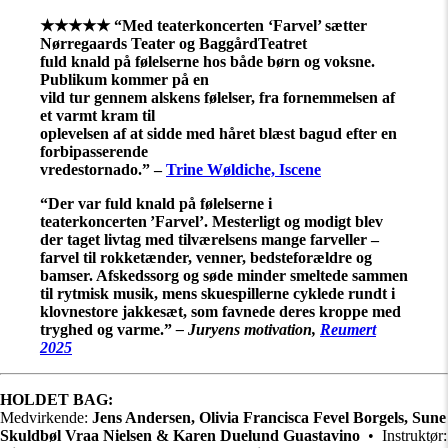
★★★★★ “Med teaterkoncerten ‘Farvel’ sætter
Nørregaards Teater og BaggårdTeatret
fuld knald på følelserne hos både børn og voksne.
Publikum kommer på en
vild tur gennem alskens følelser, fra fornemmelsen af
et varmt kram til
oplevelsen af at sidde med håret blæst bagud efter en
forbipasserende
vredestornado.” –
Trine Wøldiche, Iscene
“
Der var fuld knald på følelserne i
teaterkoncerten ’
Farvel’.
Mesterligt og modigt blev
der taget livtag med tilværelsens mange farveller –
farvel til rokketænder, venner, bedsteforældre og
bamser. Afskedssorg og søde minder smeltede sammen
til rytmisk musik, mens skuespillerne cyklede rundt i
klovnestore jakkesæt, som favnede deres kroppe med
tryghed og varme.
”
– Juryens motivation,
Reumert
2025
HOLDET BAG:
Medvirkende:
Jens Andersen, Olivia Francisca Fevel Borgels, Sune
Skuldbøl Vraa Nielsen &
Karen Duelund Guastavino
• Instruktør: