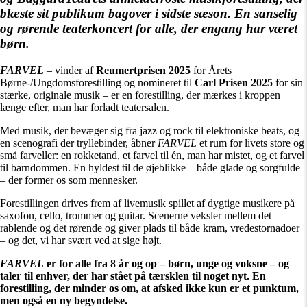
blæste sit publikum bagover i sidste sæson. En sanselig
og rørende teaterkoncert for alle, der engang har været
børn.
FARVEL
– vinder af
Reumertprisen 2025
for Årets
Børne-/Ungdomsforestilling og nomineret til
Carl Prisen 2025
for sin
stærke, originale musik – er en forestilling, der mærkes i kroppen
længe efter, man har forladt teatersalen.
Med musik, der bevæger sig fra jazz og rock til elektroniske beats, og
en scenografi der tryllebinder, åbner
FARVEL
et rum for livets store og
små farveller: en rokketand, et farvel til én, man har mistet, og et farvel
til barndommen. En hyldest til de øjeblikke – både glade og sorgfulde
– der former os som mennesker.
Forestillingen drives frem af livemusik spillet af dygtige musikere på
saxofon, cello, trommer og guitar. Scenerne veksler mellem det
rablende og det rørende og giver plads til både kram, vredestornadoer
– og det, vi har svært ved at sige højt.
FARVEL
er for alle fra 8 år og op – børn, unge og voksne – og
taler til enhver, der har stået på tærsklen til noget nyt. En
forestilling, der minder os om, at afsked ikke kun er et punktum,
men også en ny begyndelse.