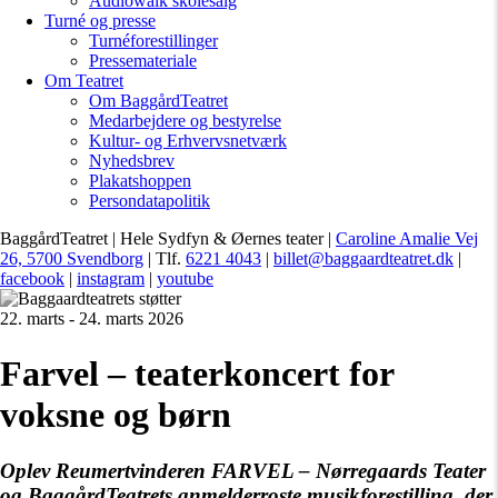
Audiowalk skolesalg
Turné og presse
Turnéforestillinger
Pressemateriale
Om Teatret
Om BaggårdTeatret
Medarbejdere og bestyrelse
Kultur- og Erhvervsnetværk
Nyhedsbrev
Plakatshoppen
Persondatapolitik
BaggårdTeatret | Hele Sydfyn & Øernes teater |
Caroline Amalie Vej
26, 5700 Svendborg
| Tlf.
6221 4043
|
billet@baggaardteatret.dk
|
facebook
|
instagram
|
youtube
22. marts - 24. marts 2026
Farvel – teaterkoncert for
voksne og børn
Oplev Reumertvinderen
FARVEL
– Nørregaards Teater
og BaggårdTeatrets anmelderroste musikforestilling, der