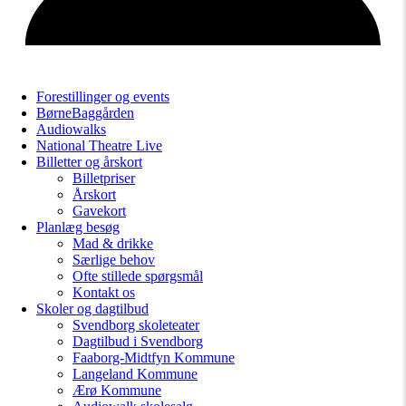
Forestillinger og events
BørneBaggården
Audiowalks
National Theatre Live
Billetter og årskort
Billetpriser
Årskort
Gavekort
Planlæg besøg
Mad & drikke
Særlige behov
Ofte stillede spørgsmål
Kontakt os
Skoler og dagtilbud
Svendborg skoleteater
Dagtilbud i Svendborg
Faaborg-Midtfyn Kommune
Langeland Kommune
Ærø Kommune