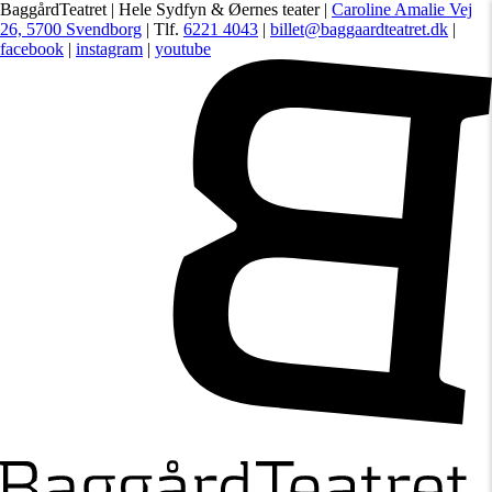
BaggårdTeatret | Hele Sydfyn & Øernes teater |
Caroline Amalie Vej
26, 5700 Svendborg
| Tlf.
6221 4043
|
billet@baggaardteatret.dk
|
facebook
|
instagram
|
youtube