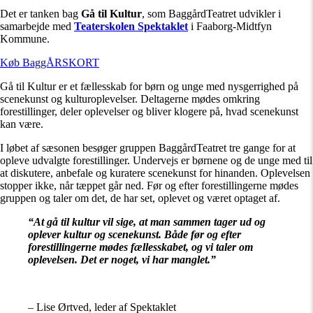
Det er tanken bag
Gå til Kultur
, som BaggårdTeatret udvikler i
samarbejde med
Teaterskolen Spektaklet
i Faaborg-Midtfyn
Kommune.
Køb BaggÅRSKORT
Gå til Kultur er et fællesskab for børn og unge med nysgerrighed på
scenekunst og kulturoplevelser. Deltagerne mødes omkring
forestillinger, deler oplevelser og bliver klogere på, hvad scenekunst
kan være.
I løbet af sæsonen besøger gruppen BaggårdTeatret tre gange for at
opleve udvalgte forestillinger. Undervejs er børnene og de unge med til
at diskutere, anbefale og kuratere scenekunst for hinanden. Oplevelsen
stopper ikke, når tæppet går ned. Før og efter forestillingerne mødes
gruppen og taler om det, de har set, oplevet og været optaget af.
“At gå til kultur vil sige, at man sammen tager ud og
oplever kultur og scenekunst. Både før og efter
forestillingerne mødes fællesskabet, og vi taler om
oplevelsen. Det er noget, vi har manglet.”
– Lise Ørtved, leder af Spektaklet