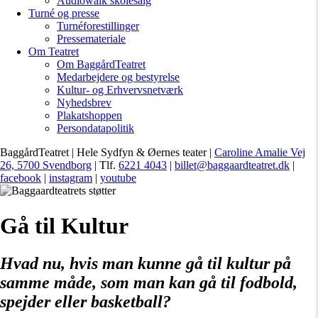
Audiowalk skolesalg
Turné og presse
Turnéforestillinger
Pressemateriale
Om Teatret
Om BaggårdTeatret
Medarbejdere og bestyrelse
Kultur- og Erhvervsnetværk
Nyhedsbrev
Plakatshoppen
Persondatapolitik
BaggårdTeatret | Hele Sydfyn & Øernes teater |
Caroline Amalie Vej
26, 5700 Svendborg
| Tlf.
6221 4043
|
billet@baggaardteatret.dk
|
facebook
|
instagram
|
youtube
Gå til Kultur
Hvad nu, hvis man kunne gå til kultur på
samme måde, som man kan gå til fodbold,
spejder eller basketball?