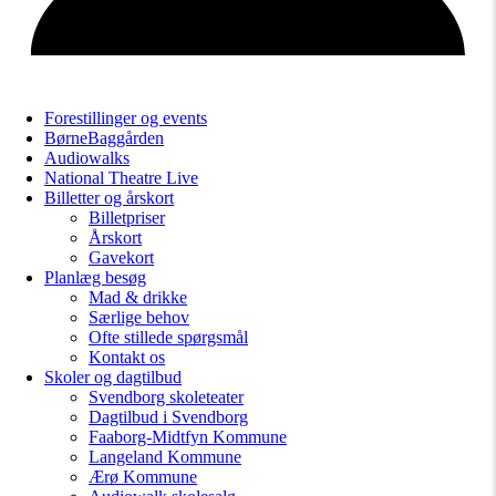
Forestillinger og events
BørneBaggården
Audiowalks
National Theatre Live
Billetter og årskort
Billetpriser
Årskort
Gavekort
Planlæg besøg
Mad & drikke
Særlige behov
Ofte stillede spørgsmål
Kontakt os
Skoler og dagtilbud
Svendborg skoleteater
Dagtilbud i Svendborg
Faaborg-Midtfyn Kommune
Langeland Kommune
Ærø Kommune