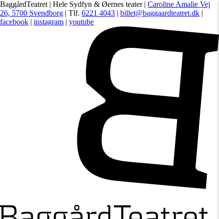
BaggårdTeatret | Hele Sydfyn & Øernes teater |
Caroline Amalie Vej
26, 5700 Svendborg
| Tlf.
6221 4043
|
billet@baggaardteatret.dk
|
facebook
|
instagram
|
youtube