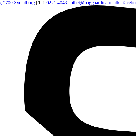
6, 5700 Svendborg
| Tlf.
6221 4043
|
billet@baggaardteatret.dk
|
faceb