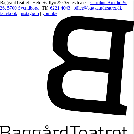
BaggårdTeatret | Hele Sydfyn & Øernes teater |
Caroline Amalie Vej
26, 5700 Svendborg
| Tlf.
6221 4043
|
billet@baggaardteatret.dk
|
facebook
|
instagram
|
youtube