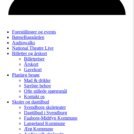
Forestillinger og events
BørneBaggården
Audiowalks
National Theatre Live
Billetter og årskort
Billetpriser
Årskort
Gavekort
Planlæg besøg
Mad & drikke
Særlige behov
Ofte stillede spørgsmål
Kontakt os
Skoler og dagtilbud
Svendborg skoleteater
Dagtilbud i Svendborg
Faaborg-Midtfyn Kommune
Langeland Kommune
Ærø Kommune