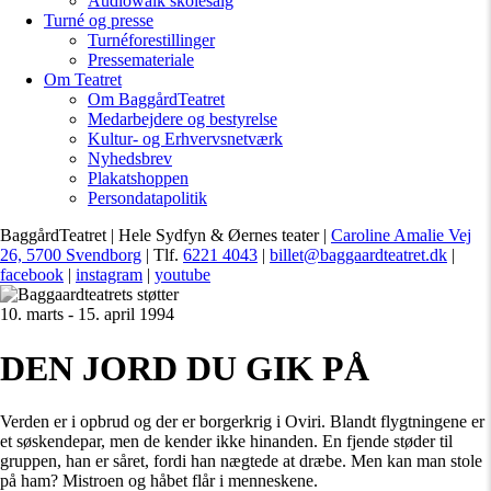
Audiowalk skolesalg
Turné og presse
Turnéforestillinger
Pressemateriale
Om Teatret
Om BaggårdTeatret
Medarbejdere og bestyrelse
Kultur- og Erhvervsnetværk
Nyhedsbrev
Plakatshoppen
Persondatapolitik
BaggårdTeatret | Hele Sydfyn & Øernes teater |
Caroline Amalie Vej
26, 5700 Svendborg
| Tlf.
6221 4043
|
billet@baggaardteatret.dk
|
facebook
|
instagram
|
youtube
10. marts - 15. april 1994
DEN JORD DU GIK PÅ
Verden er i opbrud og der er borgerkrig i Oviri. Blandt flygtningene er
et søskendepar, men de kender ikke hinanden. En fjende støder til
gruppen, han er såret, fordi han nægtede at dræbe. Men kan man stole
på ham? Mistroen og håbet flår i menneskene.