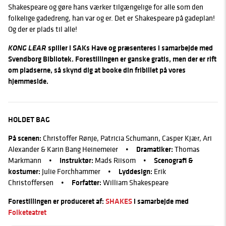
Shakespeare og gøre hans værker tilgængelige for alle som den
folkelige gadedreng, han var og er. Det er Shakespeare på gadeplan!
Og der er plads til alle!
KONG LEAR
spiller i SAKs Have og præsenteres i samarbejde med
Svendborg Bibliotek. Forestillingen er ganske gratis, men der er rift
om pladserne, så skynd dig at booke din fribillet på vores
hjemmeside.
HOLDET BAG
På scenen:
Christoffer Rønje, Patricia Schumann, Casper Kjær, Ari
Alexander & Karin Bang Heinemeier •
Dramatiker:
Thomas
Markmann •
Instruktør:
Mads Riisom •
Scenografi &
kostumer:
Julie Forchhammer •
Lyddesign:
Erik
Christoffersen •
Forfatter:
William Shakespeare
Forestillingen er produceret af:
SHAKES
i samarbejde med
Folketeatret