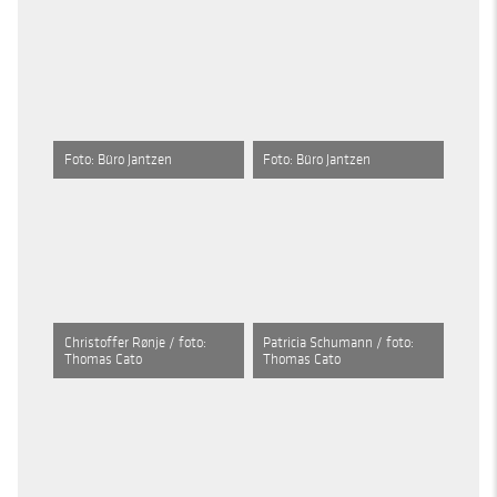
Foto: Büro Jantzen
Foto: Büro Jantzen
Christoffer Rønje / foto:
Patricia Schumann / foto:
Thomas Cato
Thomas Cato