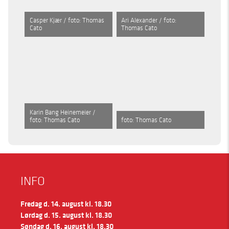
Casper Kjær / foto: Thomas
Ari Alexander / foto:
Cato
Thomas Cato
Karin Bang Heinemeier /
foto: Thomas Cato
foto: Thomas Cato
INFO
Fredag d. 14. august kl. 18.30
Lørdag d. 15. august kl. 18.30
Søndag d. 16. august kl. 18.30