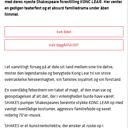
med deres nyeste Shakespeare forestilling
KONG LEAR
. Her venter
en gedigen teaterfest og et absurd familiedrama under åben
himmel.
Køb Billet
Køb BaggÅRSKORT
I et vanvittigt forsøg på at dele sit land mellem sine tre døtre,
mister den legendariske og berygtede Kong Lear til sin store
overraskelse herskermagten, sin families loyalitet og sin forstand.
En overdådig feberdrøm om tabet af magt, af den man var og
genopdagelsen af alt det, der i virkeligheden burde have været.
SHAKES pumper Shakespeares berømte stykke
op med
KONG LEAR
vanligt overdådige kostumer, aggressiv familiefejde og sexet
inderlig 70’er-musik.
SHAKES er et kunstnerkollektiv, der ønsker at ruske op i