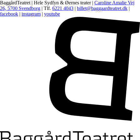
BaggårdTeatret | Hele Sydfyn & Øernes teater |
Caroline Amalie Vej
26, 5700 Svendborg
| Tlf.
6221 4043
|
billet@baggaardteatret.dk
|
facebook
|
instagram
|
youtube