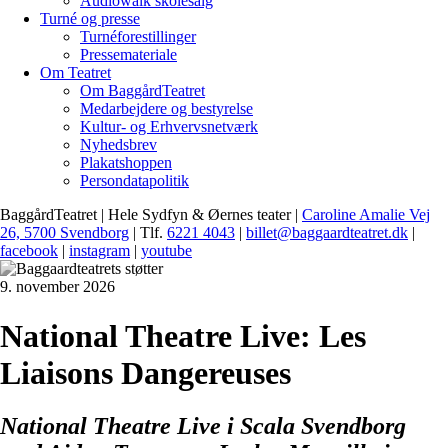
Audiowalk skolesalg
Turné og presse
Turnéforestillinger
Pressemateriale
Om Teatret
Om BaggårdTeatret
Medarbejdere og bestyrelse
Kultur- og Erhvervsnetværk
Nyhedsbrev
Plakatshoppen
Persondatapolitik
BaggårdTeatret | Hele Sydfyn & Øernes teater |
Caroline Amalie Vej
26, 5700 Svendborg
| Tlf.
6221 4043
|
billet@baggaardteatret.dk
|
facebook
|
instagram
|
youtube
9. november 2026
National Theatre Live: Les
Liaisons Dangereuses
National Theatre Live i Scala Svendborg