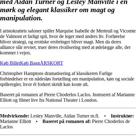
med Aidan Turner og Lesley Manville i en
mørk og elegant klassiker om magt og
manipulation.
I aristokratiets saloner spiller Marquise Isabelle de Merteuil og Vicomte
de Valmont et farligt spil, hvor de leger med andres liv. Forførelse
bliver strategi, og erotiske erobringer bliver magt. Men da deres
alliance slår revner, truer deres rivalisering med at ødelægge alle, der
kommer i vejen.
Køb Billet
Køb BaggÅRSKORT
Christopher Hamptons dramatisering af klassikeren Farlige
forbindelser er en nådesløs fortælling om manipulation, køn og sociale
spilleregler, hvor ét forkert skridt kan koste alt.
Baseret på romanen af Pierre Choderlos Laclos. Instrueret af Marianne
Elliott og filmet live fra National Theatre i London.
Medvirkende:
Lesley Manville, Aidan Turner m.fl. •
Instruktør:
Marianne Elliott •
Baseret på romanen af:
Pierre Choderlos de
Laclos