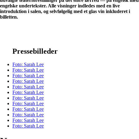
udvalgte teaterforestillinger på det store lærred — på engelsk med
engelske undertekster. Alle visninger indledes med en live
introduktion i salen, og selvfølgelig med et glas vin inkluderet i
billetten.
Pressebilleder
Foto: Sarah Lee
Foto: Sarah Lee
Foto: Sarah Lee
Foto: Sarah Lee
Foto: Sarah Lee
Foto: Sarah Lee
Foto: Sarah Lee
Foto: Sarah Lee
Foto: Sarah Lee
Foto: Sarah Lee
Foto: Sarah Lee
Foto: Sarah Lee