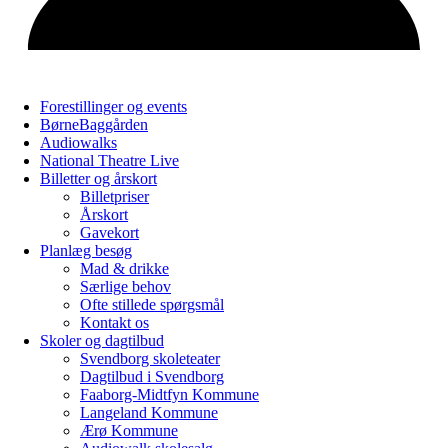
Forestillinger og events
BørneBaggården
Audiowalks
National Theatre Live
Billetter og årskort
Billetpriser
Årskort
Gavekort
Planlæg besøg
Mad & drikke
Særlige behov
Ofte stillede spørgsmål
Kontakt os
Skoler og dagtilbud
Svendborg skoleteater
Dagtilbud i Svendborg
Faaborg-Midtfyn Kommune
Langeland Kommune
Ærø Kommune