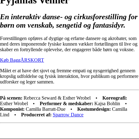
Pyjamas Venner
En interaktiv danse- og cirkusforestilling for
børn om venskab, sengetid og fantasidyr.
Forestillingen opføres af dygtige og erfarne dansere og akrobater, som
med deres imponerende fysiske kunnen vækker fortællingen til live og
skaber en fortryllende oplevelse, der engagerer både børn og voksne.
Køb BaggÅRSKORT
Målet er at have det sjovt og fremme empati og nysgerrighed gennem
kropslig udfoldelse og fysisk interaktion, hvor publikum og performere
udforsker og leger sammen.
På scenen:
Rebecca Seward & Esther Wrobel •
Koreografi:
Esther Wrobel •
Performer & medskaber:
Kajsa Bohlin •
Komponist:
Camilla Barratt-Due •
Kostumedesign:
Camilla
Lind •
Produceret af:
Sparrow Dance