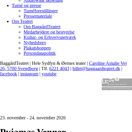
Audiowalk skolesalg
Turné og presse
Turnéforestillinger
Pressemateriale
Om Teatret
Om BaggårdTeatret
Medarbejdere og bestyrelse
Kultur- og Erhvervsnetværk
Nyhedsbrev
Plakatshoppen
Persondatapolitik
BaggårdTeatret | Hele Sydfyn & Øernes teater |
Caroline Amalie Vej
26, 5700 Svendborg
| Tlf.
6221 4043
|
billet@baggaardteatret.dk
|
facebook
|
instagram
|
youtube
23. november - 24. november 2026