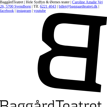
BaggårdTeatret | Hele Sydfyn & Øernes teater |
Caroline Amalie Vej
26, 5700 Svendborg
| Tlf.
6221 4043
|
billet@baggaardteatret.dk
|
facebook
|
instagram
|
youtube