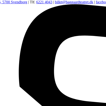
6, 5700 Svendborg
| Tlf.
6221 4043
|
billet@baggaardteatret.dk
|
faceb