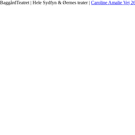
BaggårdTeatret | Hele Sydfyn & Øernes teater |
Caroline Amalie Vej 2