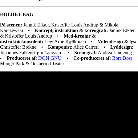
HOLDET BAG
På scenen:
Jannik Elkær, Kristoffer Louis Andrup & Mikolaj
Karczewski •
Koncept, instruktion & koreografi:
Jannik Elkær
& Kristoffer Louis Andrup •
Med-kreatør &
instruktørkonsulent:
Leiv Arne Kjøllmoen •
Videodesign & lys:
Christoffer Brekne •
Komponist:
Alice Carreri •
Lyddesign:
Johannes Falkenstrøm Taugaard •
Scenograf:
Andrea Lindeneg
•
Produceret af:
DON GNU
•
Co-produceret af:
Bora Bora
,
Mungo Park & Odsherred Teater