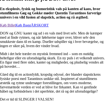
En eksplosiv, fysisk og humoristisk vals på kanten af kaos, hvor
stumfilmens Gøg og Gokke møder Quentin Tarantinos farverige
univers i en vild fusion af slapstick, action og rå ægthed.
Køb Billet
Køb BaggÅRSKORT
DON og GNU kaster sig ud i en vals med livet selv. Men de kæmper
med at finde rytmen, og når følelserne tager over, bliver selv den
smukkeste dans til en kamp. Dueller udspiller sig i hver bevægelse, og
ingen er sikre på, hvem der vinder hvad.
Midt i det hele træder en mystisk fremmed ind – som en nutidig
heltefigur eller en uforudsigelig skurk. En ny puls i et velkendt univers.
En figur med flere sider, kanter og muligheder, og pludselig vendes alt
på hovedet…
Glæd dig til en actionfyldt, kropslig odyssé, der blander slapstickens
fysiske poesi med Tarantinos unikke stil. Inspireret af stumfilmens
æstetik og rytme undersøger forestillingen, om vores moderne,
farvemættede verden er ved at blive for firkantet. Kan vi genfinde
håbet og forbindelsen i det uperfekte, det rå og det uforudsigelige?
Det er tid til SLINGER I VALSEN!