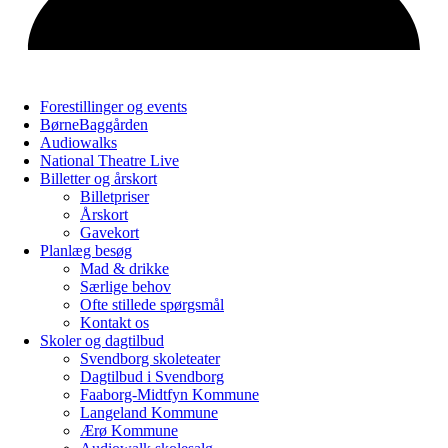
Forestillinger og events
BørneBaggården
Audiowalks
National Theatre Live
Billetter og årskort
Billetpriser
Årskort
Gavekort
Planlæg besøg
Mad & drikke
Særlige behov
Ofte stillede spørgsmål
Kontakt os
Skoler og dagtilbud
Svendborg skoleteater
Dagtilbud i Svendborg
Faaborg-Midtfyn Kommune
Langeland Kommune
Ærø Kommune