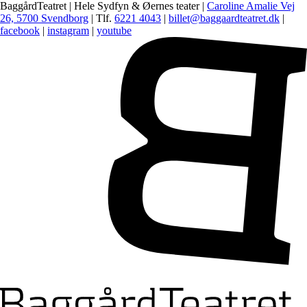
BaggårdTeatret | Hele Sydfyn & Øernes teater |
Caroline Amalie Vej
26, 5700 Svendborg
| Tlf.
6221 4043
|
billet@baggaardteatret.dk
|
facebook
|
instagram
|
youtube