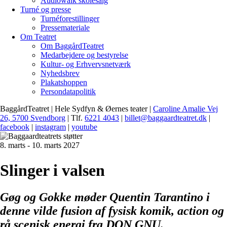
Audiowalk skolesalg
Turné og presse
Turnéforestillinger
Pressemateriale
Om Teatret
Om BaggårdTeatret
Medarbejdere og bestyrelse
Kultur- og Erhvervsnetværk
Nyhedsbrev
Plakatshoppen
Persondatapolitik
BaggårdTeatret | Hele Sydfyn & Øernes teater |
Caroline Amalie Vej
26, 5700 Svendborg
| Tlf.
6221 4043
|
billet@baggaardteatret.dk
|
facebook
|
instagram
|
youtube
8. marts - 10. marts 2027
Slinger i valsen
Gøg og Gokke møder Quentin Tarantino i
denne vilde fusion af fysisk komik, action og
rå scenisk energi fra DON GNU.