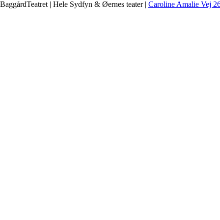
BaggårdTeatret | Hele Sydfyn & Øernes teater |
Caroline Amalie Vej 2