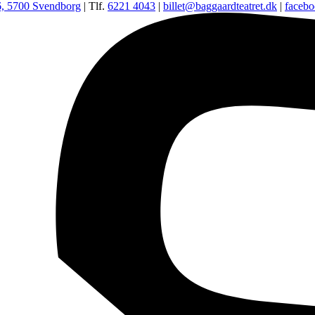
6, 5700 Svendborg
| Tlf.
6221 4043
|
billet@baggaardteatret.dk
|
faceb