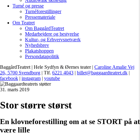
Audiowalk skolesalg
Turné og presse
Turnéforestillinger
Pressemateriale
Om Teatret
Om BaggårdTeatret
Medarbejdere og bestyrelse
Kultur- og Erhvervsnetværk
Nyhedsbrev
Plakatshoppen
Persondatapolitik
BaggårdTeatret | Hele Sydfyn & Øernes teater |
Caroline Amalie Vej
26, 5700 Svendborg
| Tlf.
6221 4043
|
billet@baggaardteatret.dk
|
facebook
|
instagram
|
youtube
31. marts 2019
Stor større størst
En klovneforestilling om at se STORT på at
være lille