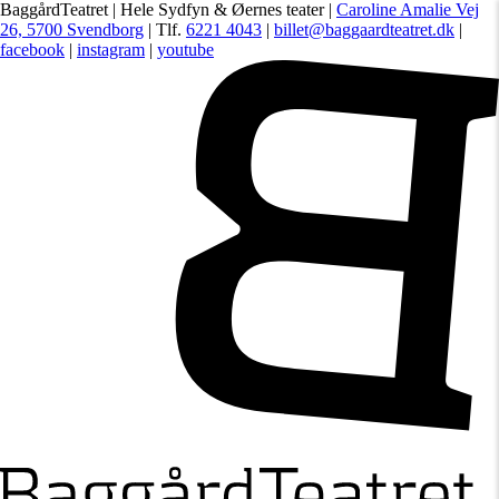
BaggårdTeatret | Hele Sydfyn & Øernes teater |
Caroline Amalie Vej
26, 5700 Svendborg
| Tlf.
6221 4043
|
billet@baggaardteatret.dk
|
facebook
|
instagram
|
youtube