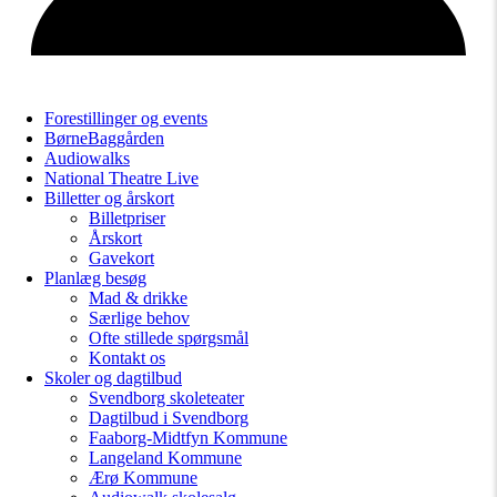
Forestillinger og events
BørneBaggården
Audiowalks
National Theatre Live
Billetter og årskort
Billetpriser
Årskort
Gavekort
Planlæg besøg
Mad & drikke
Særlige behov
Ofte stillede spørgsmål
Kontakt os
Skoler og dagtilbud
Svendborg skoleteater
Dagtilbud i Svendborg
Faaborg-Midtfyn Kommune
Langeland Kommune
Ærø Kommune