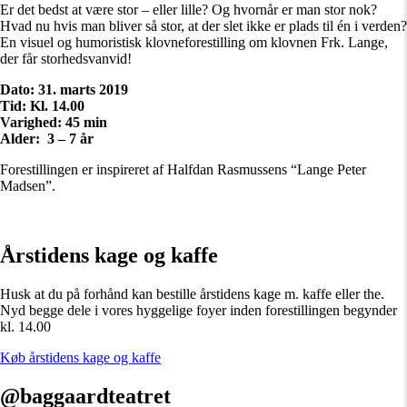
Er det bedst at være stor – eller lille? Og hvornår er man stor nok?
Hvad nu hvis man bliver så stor, at der slet ikke er plads til én i verden?
En visuel og humoristisk klovneforestilling om klovnen Frk. Lange,
der får storhedsvanvid!
Dato: 31. marts 2019
Tid: Kl. 14.00
Varighed: 45 min
Alder: 3 – 7 år
Forestillingen er inspireret af Halfdan Rasmussens “Lange Peter
Madsen”.
Årstidens kage og kaffe
Husk at du på forhånd kan bestille årstidens kage m. kaffe eller the.
Nyd begge dele i vores hyggelige foyer inden forestillingen begynder
kl. 14.00
Køb årstidens kage og kaffe
@baggaardteatret