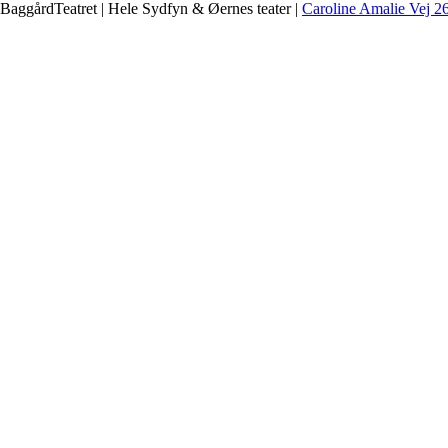
BaggårdTeatret | Hele Sydfyn & Øernes teater |
Caroline Amalie Vej 2