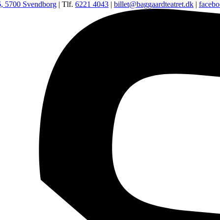
6, 5700 Svendborg
| Tlf.
6221 4043
|
billet@baggaardteatret.dk
|
faceb