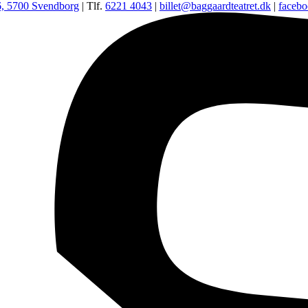
6, 5700 Svendborg
| Tlf.
6221 4043
|
billet@baggaardteatret.dk
|
faceb