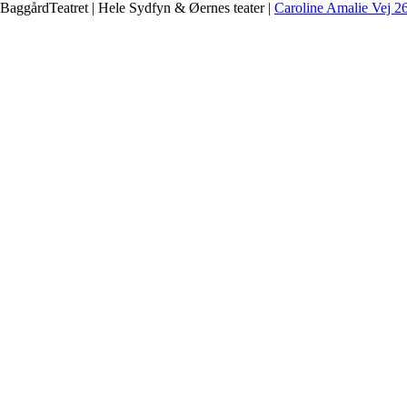
BaggårdTeatret | Hele Sydfyn & Øernes teater |
Caroline Amalie Vej 2