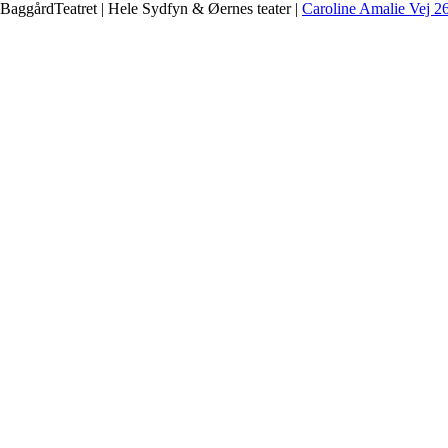
BaggårdTeatret | Hele Sydfyn & Øernes teater |
Caroline Amalie Vej 2