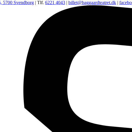
6, 5700 Svendborg
| Tlf.
6221 4043
|
billet@baggaardteatret.dk
|
faceb