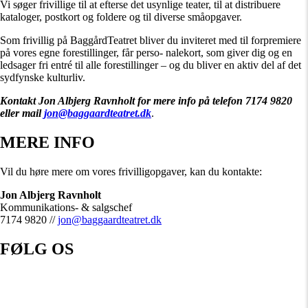
Vi søger frivillige til at efterse det usynlige teater, til at distribuere
kataloger, postkort og foldere og til diverse småopgaver.
Som frivillig på BaggårdTeatret bliver du inviteret med til forpremiere
på vores egne forestillinger, får perso- nalekort, som giver dig og en
ledsager fri entré til alle forestillinger – og du bliver en aktiv del af det
sydfynske kulturliv.
Kontakt Jon Albjerg Ravnholt for mere info på telefon 7174 9820
eller mail
jon@baggaardteatret.dk
.
MERE INFO
Vil du høre mere om vores frivilligopgaver, kan du kontakte:
Jon Albjerg Ravnholt
Kommunikations- & salgschef
7174 9820 //
jon@baggaardteatret.dk
FØLG OS