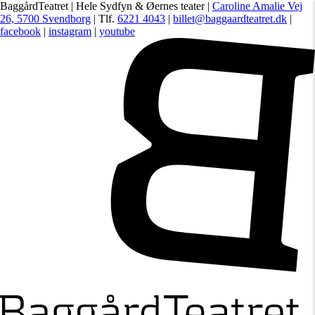
BaggårdTeatret | Hele Sydfyn & Øernes teater |
Caroline Amalie Vej
26, 5700 Svendborg
| Tlf.
6221 4043
|
billet@baggaardteatret.dk
|
facebook
|
instagram
|
youtube