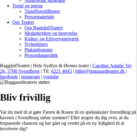
Audiowalk skolesalg
Turné og presse
Turnéforestillinger
Pressemateriale
Om Teatret
Om BaggårdTeatret
Medarbejdere og bestyrelse
Kultur- og Erhvervsnetværk
Nyhedsbrev
Plakatshoppen
Persondatapolitik
BaggårdTeatret | Hele Sydfyn & Øernes teater |
Caroline Amalie Vej
26, 5700 Svendborg
| Tlf.
6221 4043
|
billet@baggaardteatret.dk
|
facebook
|
instagram
|
youtube
Bliv frivillig
Var du med til at gøre Fjeren & Rosen til en spektakulær forestilling på
havnen i Svendborg sidste sommer? Eller ærgrer du dig over, at du
forpassede chancen og har gået og ventet på en ny lejlighed til at
involvere dig?