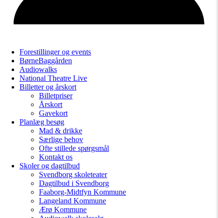
Forestillinger og events
BørneBaggården
Audiowalks
National Theatre Live
Billetter og årskort
Billetpriser
Årskort
Gavekort
Planlæg besøg
Mad & drikke
Særlige behov
Ofte stillede spørgsmål
Kontakt os
Skoler og dagtilbud
Svendborg skoleteater
Dagtilbud i Svendborg
Faaborg-Midtfyn Kommune
Langeland Kommune
Ærø Kommune