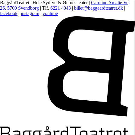
BaggårdTeatret | Hele Sydfyn & Øernes teater |
Caroline Amalie Vej
26, 5700 Svendborg
| Tlf.
6221 4043
|
billet@baggaardteatret.dk
|
facebook
|
instagram
|
youtube