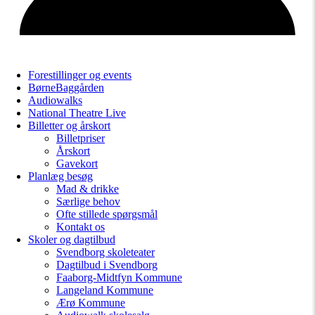
Forestillinger og events
BørneBaggården
Audiowalks
National Theatre Live
Billetter og årskort
Billetpriser
Årskort
Gavekort
Planlæg besøg
Mad & drikke
Særlige behov
Ofte stillede spørgsmål
Kontakt os
Skoler og dagtilbud
Svendborg skoleteater
Dagtilbud i Svendborg
Faaborg-Midtfyn Kommune
Langeland Kommune
Ærø Kommune