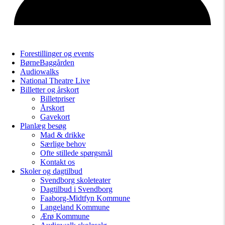
Forestillinger og events
BørneBaggården
Audiowalks
National Theatre Live
Billetter og årskort
Billetpriser
Årskort
Gavekort
Planlæg besøg
Mad & drikke
Særlige behov
Ofte stillede spørgsmål
Kontakt os
Skoler og dagtilbud
Svendborg skoleteater
Dagtilbud i Svendborg
Faaborg-Midtfyn Kommune
Langeland Kommune
Ærø Kommune