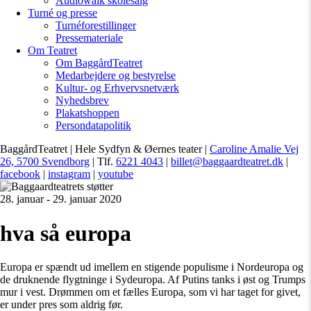
Audiowalk skolesalg
Turné og presse
Turnéforestillinger
Pressemateriale
Om Teatret
Om BaggårdTeatret
Medarbejdere og bestyrelse
Kultur- og Erhvervsnetværk
Nyhedsbrev
Plakatshoppen
Persondatapolitik
BaggårdTeatret | Hele Sydfyn & Øernes teater |
Caroline Amalie Vej
26, 5700 Svendborg
| Tlf.
6221 4043
|
billet@baggaardteatret.dk
|
facebook
|
instagram
|
youtube
28. januar - 29. januar 2020
hva så europa
Europa er spændt ud imellem en stigende populisme i Nordeuropa og
de druknende flygtninge i Sydeuropa. Af Putins tanks i øst og Trumps
mur i vest. Drømmen om et fælles Europa, som vi har taget for givet,
er under pres som aldrig før.