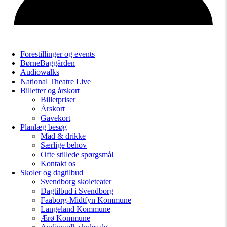
Forestillinger og events
BørneBaggården
Audiowalks
National Theatre Live
Billetter og årskort
Billetpriser
Årskort
Gavekort
Planlæg besøg
Mad & drikke
Særlige behov
Ofte stillede spørgsmål
Kontakt os
Skoler og dagtilbud
Svendborg skoleteater
Dagtilbud i Svendborg
Faaborg-Midtfyn Kommune
Langeland Kommune
Ærø Kommune