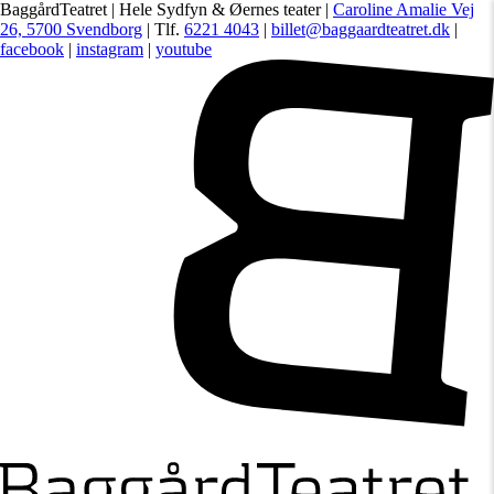
BaggårdTeatret | Hele Sydfyn & Øernes teater |
Caroline Amalie Vej
26, 5700 Svendborg
| Tlf.
6221 4043
|
billet@baggaardteatret.dk
|
facebook
|
instagram
|
youtube