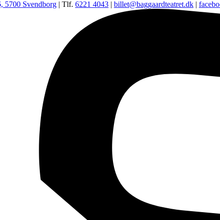
6, 5700 Svendborg
| Tlf.
6221 4043
|
billet@baggaardteatret.dk
|
faceb