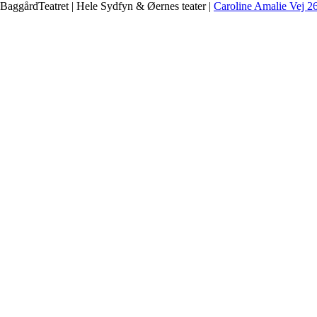
BaggårdTeatret | Hele Sydfyn & Øernes teater |
Caroline Amalie Vej 2