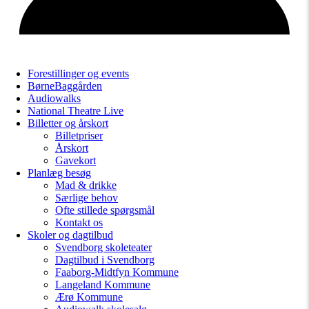
Forestillinger og events
BørneBaggården
Audiowalks
National Theatre Live
Billetter og årskort
Billetpriser
Årskort
Gavekort
Planlæg besøg
Mad & drikke
Særlige behov
Ofte stillede spørgsmål
Kontakt os
Skoler og dagtilbud
Svendborg skoleteater
Dagtilbud i Svendborg
Faaborg-Midtfyn Kommune
Langeland Kommune
Ærø Kommune