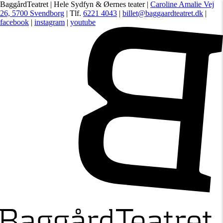
BaggårdTeatret | Hele Sydfyn & Øernes teater |
Caroline Amalie Vej
26, 5700 Svendborg
| Tlf.
6221 4043
|
billet@baggaardteatret.dk
|
facebook
|
instagram
|
youtube