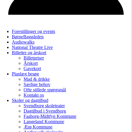
Forestillinger og events
BørneBaggården
Audiowalks
National Theatre Live
Billetter og årskort
Billetpriser
Årskort
Gavekort
Planlæg besøg
Mad & drikke
Særlige behov
Ofte stillede spørgsmål
Kontakt os
Skoler og dagtilbud
Svendborg skoleteater
Dagtilbud i Svendborg
Faaborg-Midtfyn Kommune
Langeland Kommune
Ærø Kommune