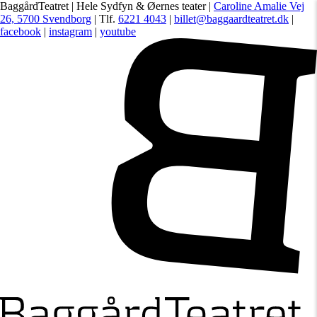
BaggårdTeatret | Hele Sydfyn & Øernes teater |
Caroline Amalie Vej
26, 5700 Svendborg
| Tlf.
6221 4043
|
billet@baggaardteatret.dk
|
facebook
|
instagram
|
youtube