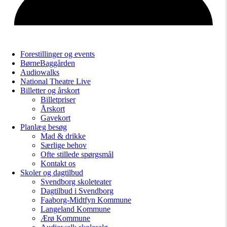
Forestillinger og events
BørneBaggården
Audiowalks
National Theatre Live
Billetter og årskort
Billetpriser
Årskort
Gavekort
Planlæg besøg
Mad & drikke
Særlige behov
Ofte stillede spørgsmål
Kontakt os
Skoler og dagtilbud
Svendborg skoleteater
Dagtilbud i Svendborg
Faaborg-Midtfyn Kommune
Langeland Kommune
Ærø Kommune