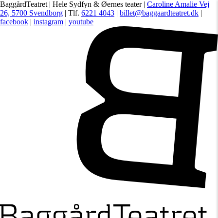
BaggårdTeatret | Hele Sydfyn & Øernes teater |
Caroline Amalie Vej
26, 5700 Svendborg
| Tlf.
6221 4043
|
billet@baggaardteatret.dk
|
facebook
|
instagram
|
youtube