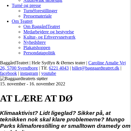
Audiowalk skolesalg
Turné og presse
Turnéforestillinger
Pressemateriale
Om Teatret
Om BaggårdTeatret
Medarbejdere og bestyrelse
Kultur- og Erhvervsnetværk
Nyhedsbrev
Plakatshoppen
Persondatapolitik
BaggårdTeatret | Hele Sydfyn & Øernes teater |
Caroline Amalie Vej
26, 5700 Svendborg
| Tlf.
6221 4043
|
billet@baggaardteatret.dk
|
facebook
|
instagram
|
youtube
15. november - 16. november 2022
AT LÆRE AT DØ
Klimaaktivist? Lidt ligeglad? Sikker på, at
teknikken nok skal klare problemerne? Mungo
Parks klimaforestilling er smalltown dramedy om