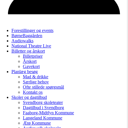
Forestillinger og events
BørneBaggården
Audiowalks
National Theatre Live
Billetter og årskort
Billetpriser
Årskort
Gavekort
Planlæg besøg
Mad & drikke
Særlige behov
Ofte stillede spørgsmål
Kontakt os
Skoler og dagtilbud
Svendborg skoleteater
Dagtilbud i Svendborg
Faaborg-Midtfyn Kommune
Langeland Kommune
Ærø Kommune