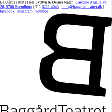
BaggårdTeatret | Hele Sydfyn & Øernes teater |
Caroline Amalie Vej
26, 5700 Svendborg
| Tlf.
6221 4043
|
billet@baggaardteatret.dk
|
facebook
|
instagram
|
youtube