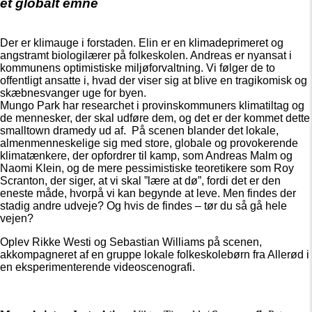
et globalt emne
Der er klimauge i forstaden. Elin er en klimadeprimeret og
angstramt biologilærer på folkeskolen. Andreas er nyansat i
kommunens optimistiske miljøforvaltning. Vi følger de to
offentligt ansatte i, hvad der viser sig at blive en tragikomisk og
skæbnesvanger uge for byen.
Mungo Park har researchet i provinskommuners klimatiltag og
de mennesker, der skal udføre dem, og det er der kommet dette
smalltown dramedy ud af. På scenen blander det lokale,
almenmenneskelige sig med store, globale og provokerende
klimatænkere, der opfordrer til kamp, som Andreas Malm og
Naomi Klein, og de mere pessimistiske teoretikere som Roy
Scranton, der siger, at vi skal ”lære at dø”, fordi det er den
eneste måde, hvorpå vi kan begynde at leve. Men findes der
stadig andre udveje? Og hvis de findes – tør du så gå hele
vejen?
Oplev Rikke Westi og Sebastian Williams på scenen,
akkompagneret af en gruppe lokale folkeskolebørn fra Allerød i
en eksperimenterende videoscenografi.