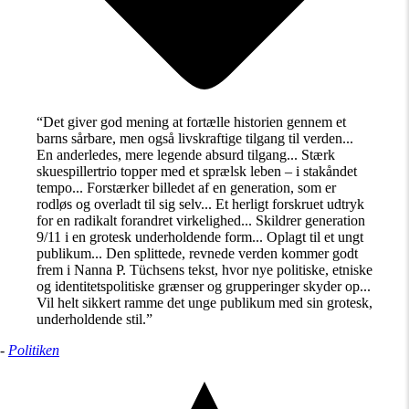
“Det giver god mening at fortælle historien gennem et
barns sårbare, men også livskraftige tilgang til verden...
En anderledes, mere legende absurd tilgang... Stærk
skuespillertrio topper med et sprælsk leben – i stakåndet
tempo... Forstærker billedet af en generation, som er
rodløs og overladt til sig selv... Et herligt forskruet udtryk
for en radikalt forandret virkelighed... Skildrer generation
9/11 i en grotesk underholdende form... Oplagt til et ungt
publikum... Den splittede, revnede verden kommer godt
frem i Nanna P. Tüchsens tekst, hvor nye politiske, etniske
og identitetspolitiske grænser og grupperinger skyder op...
Vil helt sikkert ramme det unge publikum med sin grotesk,
underholdende stil.”
-
Politiken