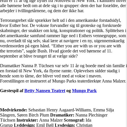
Hun er 11 år og lige flyttet fra Nordvest til New York. I kantinen bliver
alle børnene bedt om at dele sig i to grupper: dem der har forældre, der
arbejder i tvillingetårnene, og dem der ikke har.
Terrorangrebet slår sprækker helt ud i den amerikanske forstadsidyl,
hvor Esther bor. De voksne forvandler sig til groteske og forskruede
skabninger, der snakker om krig, konspirationer og politik. Splittelsen i
det amerikanske samfund rammer lige ned i Esthers vennegruppe, som
nu, overladt til sig selv, skal lære at navigere i en ny, uigennemskuelig
verdensorden på egen hånd. “
Either you are with us or you are with
the terrorists”, sagde Bush.
Hvad gjorde det ved børnene af 11.
september at blive tvunget til at vælge side?
Dramatiker Nanna P. Tüchsen var selv 11 år og boede med sin familie i
en forstad til New York, da flyene ramte. Oplevelsen sidder stadig i
hende som to tårne, der bliver ved med at vokse i maven.
Forestillingen er instrueret af Mungo Parks teaterdirektør Anna Malzer.
Gæstespil af
Betty Nansen Teatret
og
Mungo Park
Medvirkende:
Sebastian Henry Aagaard-Williams, Emma Silja
Sångren, Søren Birch Plum
Dramatiker:
Nanna Plechinger
Tüchsen
Instruktør:
Anna Malzer
Scenograf:
Ida
Grarup
Lyddesign:
Emil Bøll
Lysdesign:
Christian