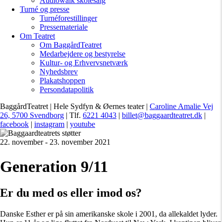
Audiowalk skolesalg
Turné og presse
Turnéforestillinger
Pressemateriale
Om Teatret
Om BaggårdTeatret
Medarbejdere og bestyrelse
Kultur- og Erhvervsnetværk
Nyhedsbrev
Plakatshoppen
Persondatapolitik
BaggårdTeatret | Hele Sydfyn & Øernes teater |
Caroline Amalie Vej
26, 5700 Svendborg
| Tlf.
6221 4043
|
billet@baggaardteatret.dk
|
facebook
|
instagram
|
youtube
22. november - 23. november 2021
Generation 9/11
Er du med os eller imod os?
Danske Esther er på sin amerikanske skole i 2001, da allekaldet lyder.