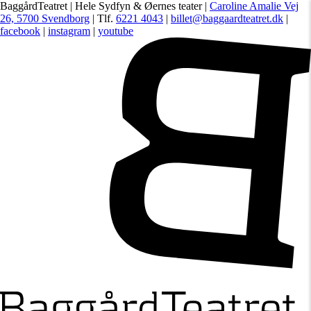
BaggårdTeatret | Hele Sydfyn & Øernes teater |
Caroline Amalie Vej
26, 5700 Svendborg
| Tlf.
6221 4043
|
billet@baggaardteatret.dk
|
facebook
|
instagram
|
youtube