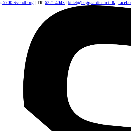
6, 5700 Svendborg
| Tlf.
6221 4043
|
billet@baggaardteatret.dk
|
faceb