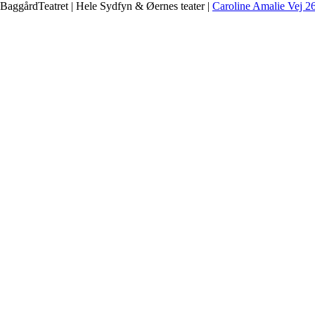
BaggårdTeatret | Hele Sydfyn & Øernes teater |
Caroline Amalie Vej 2